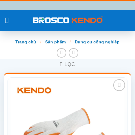
Chuyển
đến
nội
dung
Trang chủ
/
Sản phẩm
/
Dụng cụ công nghiệp
LỌC
Add to
wishlist