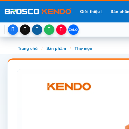
Chuyển
đến
Giới thiệu
Sản phẩ
nội
dung
Trang chủ
/
Sản phẩm
/
Thợ mộc