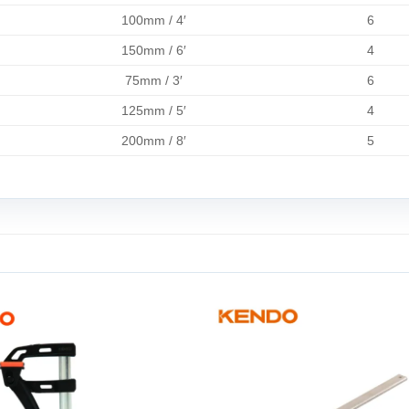
100mm / 4′
6
150mm / 6′
4
75mm / 3′
6
125mm / 5′
4
200mm / 8′
5
Add to
wishlist