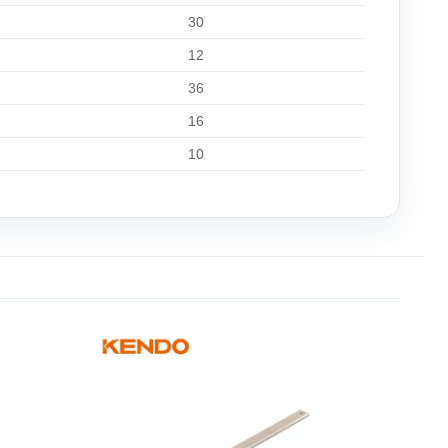
30
12
36
16
10
Add to
Add to
wishlist
wishlist