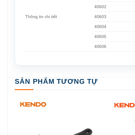
40602
Thông tin chi tiết
40603
40604
40605
40606
SẢN PHẨM TƯƠNG TỰ
 to
Add to
ist
wishlist