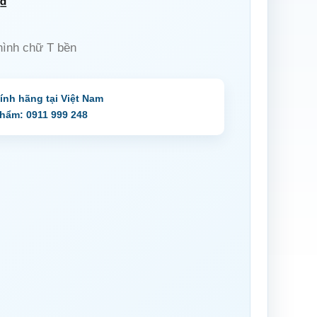
₫
hình chữ T bền