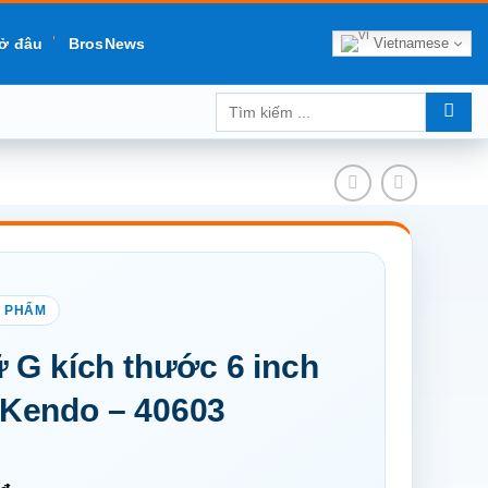
Vietnamese
ở đâu
BrosNews
Tìm
kiếm:
 G kích thước 6 inch
Kendo – 40603