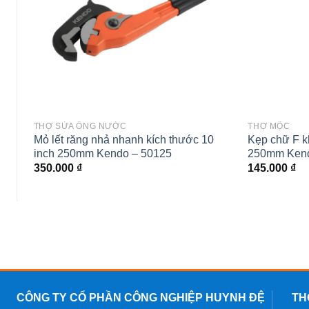
THỢ SỬA ỐNG NƯỚC
THỢ MỘC
5mm
Mỏ lết răng nhả nhanh kích thước 10
Kẹp chữ F k
inch 250mm Kendo – 50125
250mm Kend
350.000
₫
145.000
₫
CÔNG TY CỔ PHẦN CÔNG NGHIỆP HUYNH ĐỆ