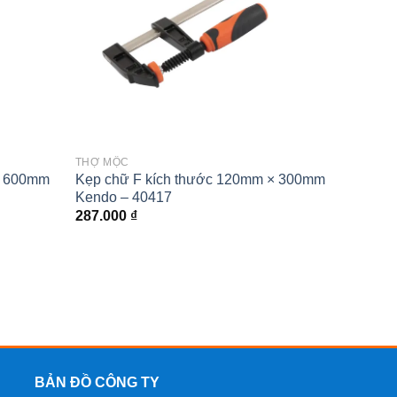
THỢ MỘC
× 600mm
Kẹp chữ F kích thước 120mm × 300mm
Kendo – 40417
287.000
₫
BẢN ĐỒ CÔNG TY