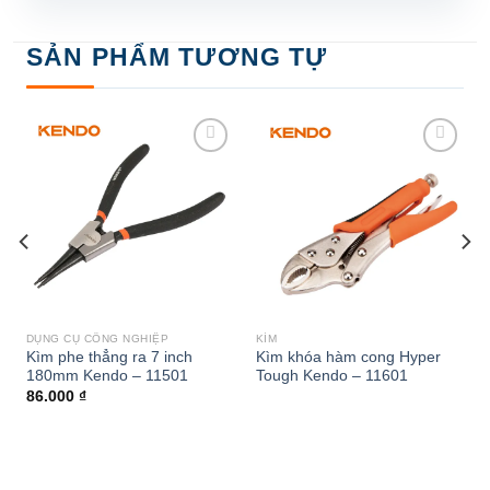
SẢN PHẨM TƯƠNG TỰ
Add to
Add to
wishlist
wishlist
DỤNG CỤ CÔNG NGHIỆP
KÌM
Kìm phe thẳng ra 7 inch
Kìm khóa hàm cong Hyper
180mm Kendo – 11501
Tough Kendo – 11601
86.000
₫