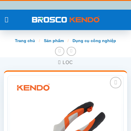
Chuyển
đến
nội
dung
Trang chủ
/
Sản phẩm
/
Dụng cụ công nghiệp
LỌC
Add to
wishlist