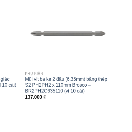
wishlist
wishlist
PHỤ KIỆN
PHỤ KI
 giác
Mũi vít ba ke 2 đầu (6.35mm) bằng thép
Mũi vít
 10 cái)
S2 PH2PH2 x 110mm Brosco –
PH2PH2
BR2PH2C635110 (vỉ 10 cái)
BR2PH2
137.000
₫
179.0