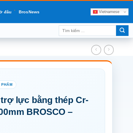
Vietnamese
ở đâu
BrosNews
Tìm
kiếm:
 trợ lực bằng thép Cr-
 200mm BROSCO –