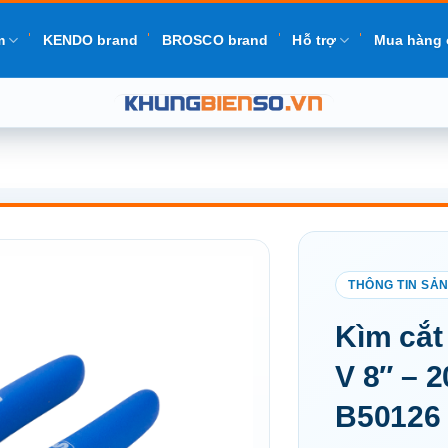
m
KENDO brand
BROSCO brand
Hỗ trợ
Mua hàng 
Add to
Kìm cắt
wishlist
V 8″ –
B50126