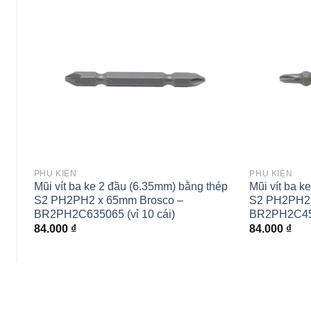
wishlist
PHỤ KIỆN
PHỤ KIỆN
Mũi vít ba ke 2 đầu (6.35mm) bằng thép
Mũi vít ba k
S2 PH2PH2 x 65mm Brosco –
S2 PH2PH2 
BR2PH2C635065 (vỉ 10 cái)
BR2PH2C450
84.000
₫
84.000
₫