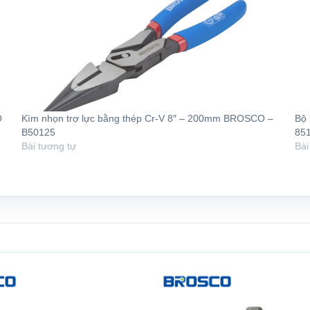
O
Kìm nhọn trợ lực bằng thép Cr-V 8″ – 200mm BROSCO –
Bộ 
B50125
85
Bài tương tự
Bài
Add to