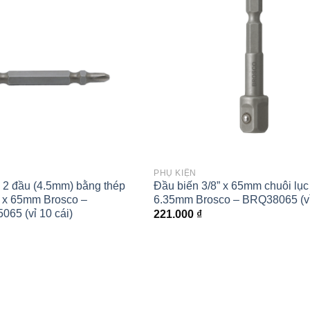
wishlist
PHỤ KIỆN
e 2 đầu (4.5mm) bằng thép
Đầu biến 3/8” x 65mm chuôi lục
x 65mm Brosco –
6.35mm Brosco – BRQ38065 (vỉ
65 (vỉ 10 cái)
221.000
₫