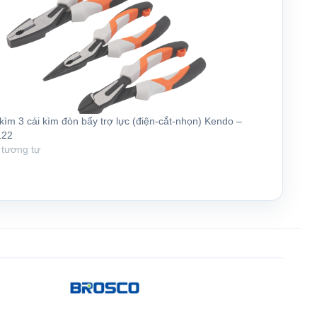
kìm 3 cái kìm đòn bẩy trợ lực (điện-cắt-nhọn) Kendo –
122
 tương tự
Add to
Add to