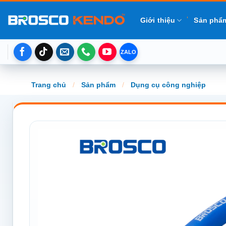
Chuyển
đến
Giới thiệu
Sản phẩ
nội
dung
Trang chủ
/
Sản phẩm
/
Dụng cụ công nghiệp