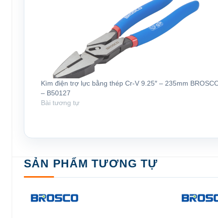
Kìm điện trợ lực bằng thép Cr-V 9.25″ – 235mm BROSC
– B50127
Bài tương tự
SẢN PHẨM TƯƠNG TỰ
Add to