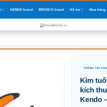
m
KENDO brand
BROSCO brand
Hỗ trợ
Mua hàng 
Add to
Kìm tuố
wishlist
kích th
Kendo –