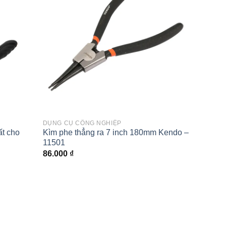
wishlist
wishlist
DỤNG CỤ CÔNG NGHIỆP
KÌM
ất cho
Kìm phe thẳng ra 7 inch 180mm Kendo –
Kìm th
11501
nhúng 
86.000
₫