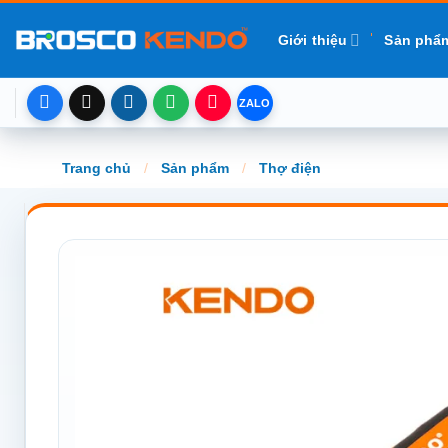
Chuyển
đến
Giới thiệu
Sản phẩ
nội
dung
Trang chủ
/
Sản phẩm
/
Thợ điện