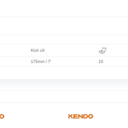
Kích cỡ
175mm / 7′
10
Add to