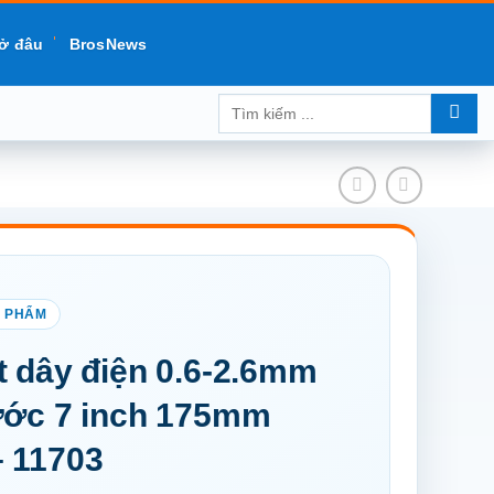
ở đâu
BrosNews
Tìm
kiếm:
t dây điện 0.6-2.6mm
ước 7 inch 175mm
 11703