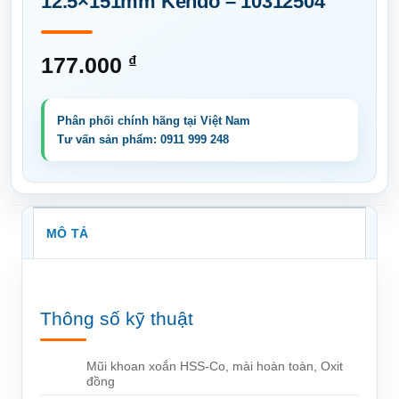
12.5×151mm Kendo – 10312504
177.000
₫
MÔ TẢ
Thông số kỹ thuật
Mũi khoan xoắn HSS-Co, mài hoàn toàn, Oxit
đồng