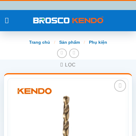
Chuyển
đến
nội
dung
Trang chủ
/
Sản phẩm
/
Phụ kiện
LỌC
Add to
wishlist