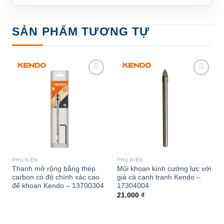
SẢN PHẨM TƯƠNG TỰ
Add to
Add to
wishlist
wishlist
PHỤ KIỆN
PHỤ KIỆN
Thanh mở rộng bằng thép
Mũi khoan kính cường lực với
carbon có độ chính xác cao
giá cả cạnh tranh Kendo –
để khoan Kendo – 13700304
17304004
21.000
₫