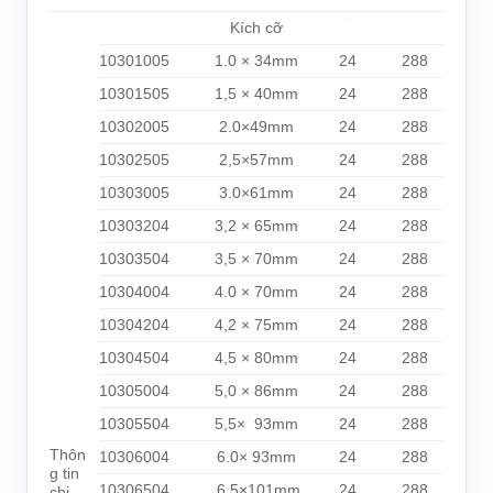
Kích cỡ
10301005
1.0 × 34mm
24
288
10301505
1,5 × 40mm
24
288
10302005
2.0×49mm
24
288
10302505
2,5×57mm
24
288
10303005
3.0×61mm
24
288
10303204
3,2 × 65mm
24
288
10303504
3,5 × 70mm
24
288
10304004
4.0 × 70mm
24
288
10304204
4,2 × 75mm
24
288
10304504
4,5 × 80mm
24
288
10305004
5,0 × 86mm
24
288
10305504
5,5×
93
mm
24
288
Thôn
10306004
6.0× 93mm
24
288
g tin
10306504
6,5×101mm
24
288
chi