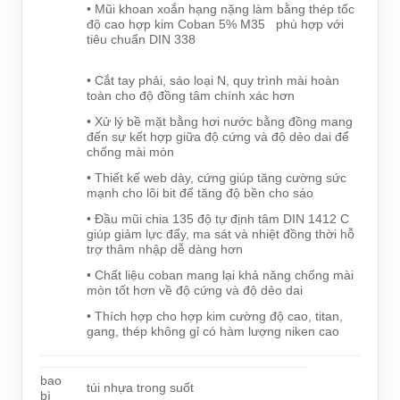
• Mũi khoan xoắn hạng nặng làm bằng thép tốc
độ cao hợp kim Coban 5% M35 phù hợp với
tiêu chuẩn DIN 338
• Cắt tay phải, sáo loại N, quy trình mài hoàn
toàn cho độ đồng tâm chính xác hơn
• Xử lý bề mặt bằng hơi nước bằng đồng mang
đến sự kết hợp giữa độ cứng và độ dẻo dai để
chống mài mòn
• Thiết kế web dày, cứng giúp tăng cường sức
mạnh cho lõi bit để tăng độ bền cho sáo
• Đầu mũi chia 135 độ tự định tâm DIN 1412 C
giúp giảm lực đẩy, ma sát và nhiệt đồng thời hỗ
trợ thâm nhập dễ dàng hơn
• Chất liệu coban mang lại khả năng chống mài
mòn tốt hơn về độ cứng và độ dẻo dai
• Thích hợp cho hợp kim cường độ cao, titan,
gang, thép không gỉ có hàm lượng niken cao
bao
túi nhựa trong suốt
bì