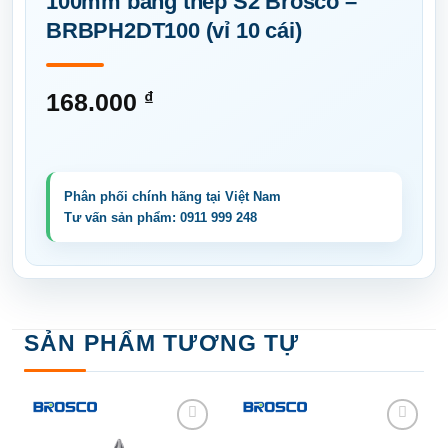
100mm bằng thép S2 Brosco –
BRBPH2DT100 (vỉ 10 cái)
168.000
₫
SẢN PHẨM TƯƠNG TỰ
Add to
Add to