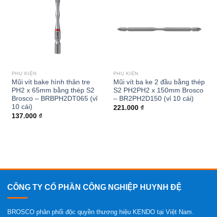
wishlist
wishlist
PHỤ KIỆN
PHỤ KIỆN
Mũi vít bake hình thân tre
Mũi vít ba ke 2 đầu bằng thép
PH2 x 65mm bằng thép S2
S2 PH2PH2 x 150mm Brosco
Brosco – BRBPH2DT065 (vỉ
– BR2PH2D150 (vỉ 10 cái)
10 cái)
221.000
₫
137.000
₫
CÔNG TY CỔ PHẦN CÔNG NGHIỆP HUYNH ĐỆ
BROSCO phân phối độc quyền thương hiệu KENDO tại Việt Nam.