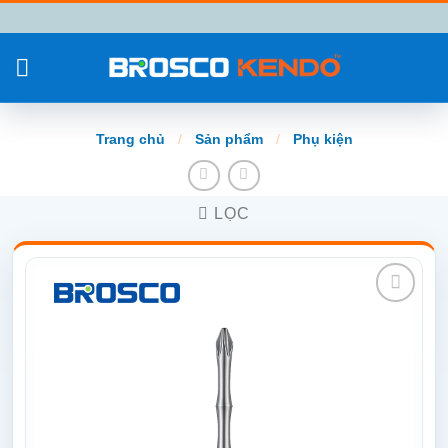
Chuyển
đến
nội
dung
Trang chủ
/
Sản phẩm
/
Phụ kiện
LỌC
Add to
wishlist