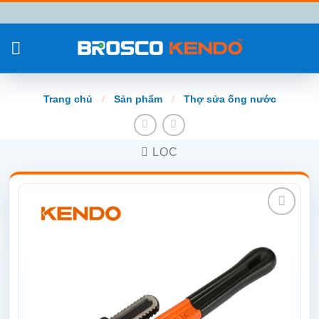
Chuyển
đến
nội
dung
Trang chủ
/
Sản phẩm
/
Thợ sửa ống nước
LỌC
Add to
wishlist