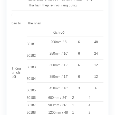
Thả hàm thép rèn với răng cứng
/
thẻ nhãn
bao bì
Kích cỡ
200mm / 8′
6
48
50181
250mm / 10′
6
24
50182
300mm / 12′
6
12
50183
Thông
tin chi
tiết
350mm / 14′
6
12
50184
450mm / 18′
3
6
50185
50186
600mm / 24′
2
4
50187
900mm / 36′
1
4
50188
1200mm / 48′
1
2