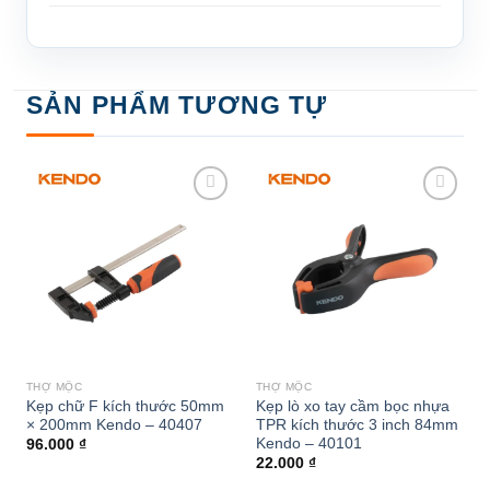
SẢN PHẨM TƯƠNG TỰ
Add to
Add to
wishlist
wishlist
THỢ MỘC
THỢ MỘC
Kẹp chữ F kích thước 50mm
Kẹp lò xo tay cầm bọc nhựa
× 200mm Kendo – 40407
TPR kích thước 3 inch 84mm
Kendo – 40101
96.000
₫
22.000
₫