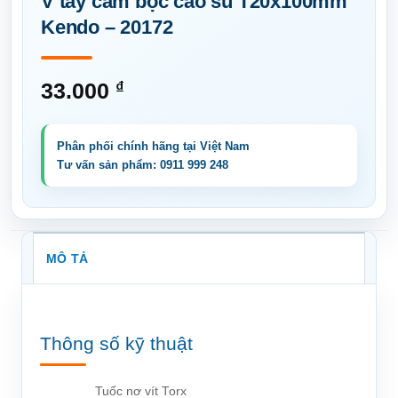
V tay cầm bọc cao su T20x100mm
Kendo – 20172
33.000
₫
MÔ TẢ
Thông số kỹ thuật
Tuốc nơ vít Torx