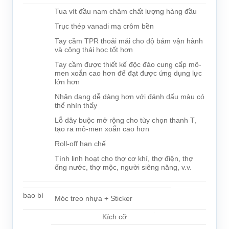
Tua vít đầu nam châm chất lượng hàng đầu
Trục thép vanadi mạ crôm bền
Tay cầm TPR thoải mái cho độ bám vận hành
và công thái học tốt hơn
Tay cầm được thiết kế độc đáo cung cấp mô-
men xoắn cao hơn để đạt được ứng dụng lực
lớn hơn
Nhận dạng dễ dàng hơn với đánh dấu màu có
thể nhìn thấy
Lỗ dây buộc mở rộng cho tùy chọn thanh T,
tạo ra mô-men xoắn cao hơn
Roll-off hạn chế
Tính linh hoạt cho thợ cơ khí, thợ điện, thợ
ống nước, thợ mộc, người siêng năng, v.v.
bao bì
Móc treo nhựa + Sticker
Kích cỡ