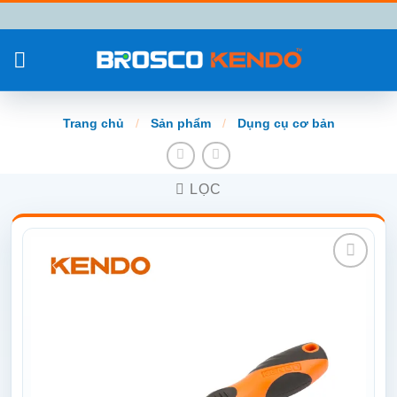
Chuyển
đến
nội
dung
Trang chủ
/
Sản phẩm
/
Dụng cụ cơ bản
LỌC
Add to
wishlist