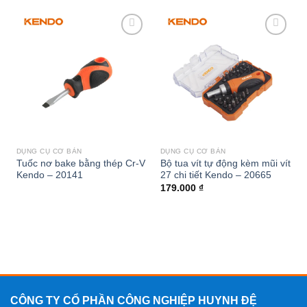
Add to
Add to
wishlist
wishlist
DỤNG CỤ CƠ BẢN
DỤNG CỤ CƠ BẢN
Tuốc nơ bake bằng thép Cr-V
Bộ tua vít tự động kèm mũi vít
Kendo – 20141
27 chi tiết Kendo – 20665
179.000
₫
CÔNG TY CỔ PHẦN CÔNG NGHIỆP HUYNH ĐỆ