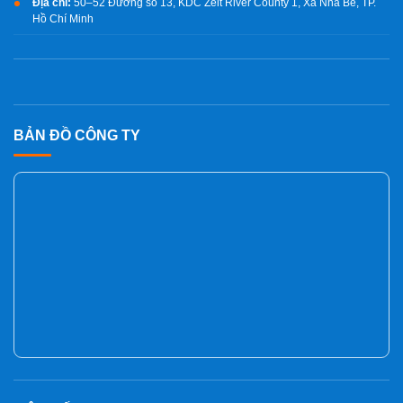
Địa chỉ:
50–52 Đường số 13, KDC Zeit River County 1, Xã Nhà Bè, TP.
Hồ Chí Minh
BẢN ĐỒ CÔNG TY