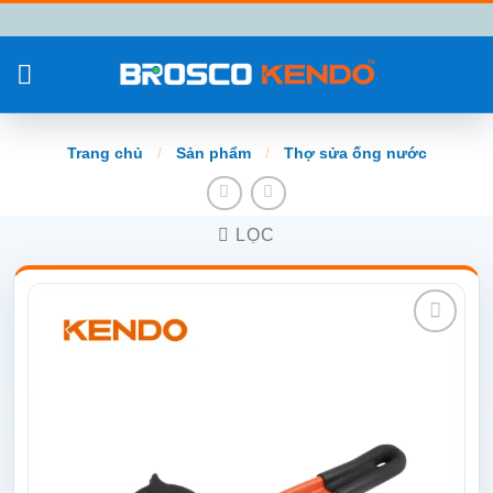
Chuyển
đến
nội
dung
Trang chủ
/
Sản phẩm
/
Thợ sửa ống nước
LỌC
Add to
wishlist