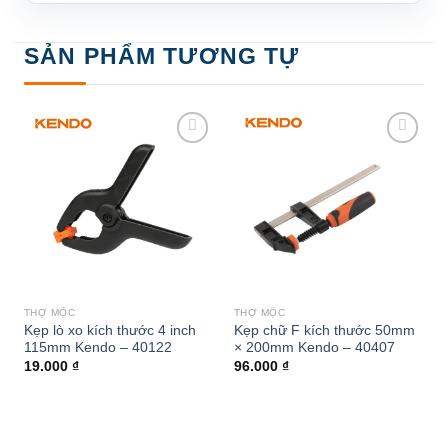
SẢN PHẨM TƯƠNG TỰ
Add to
Add to
wishlist
wishlist
THỢ MỘC
THỢ MỘC
Kẹp lò xo kích thước 4 inch
Kẹp chữ F kích thước 50mm
115mm Kendo – 40122
× 200mm Kendo – 40407
19.000
₫
96.000
₫