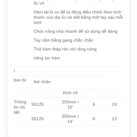
ốc vít
Hàm tải lò xo để tự động điều chỉnh theo kích
thước của đai ốc và siết bằng một tay sau mỗi
lượt
Chức năng nhả nhanh để sử dụng dễ dàng
Tay cầm bằng gang chắc chắn
Thả hàm thép rèn với răng cứng
năng lực hàm
/
bao bì
thẻ nhãn
Kích cỡ
Thông
250mm /
50125
6
24
tin chi
10′
tiết
350mm /
50126
6
12
14′