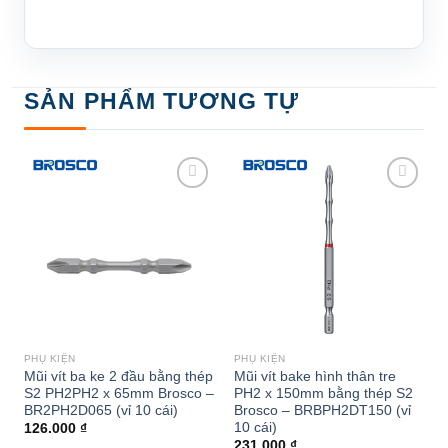
SẢN PHẨM TƯƠNG TỰ
Add to
Add to
wishlist
wishlist
PHỤ KIỆN
PHỤ KIỆN
Mũi vít ba ke 2 đầu bằng thép
Mũi vít bake hình thân tre
S2 PH2PH2 x 65mm Brosco –
PH2 x 150mm bằng thép S2
BR2PH2D065 (vỉ 10 cái)
Brosco – BRBPH2DT150 (vỉ
10 cái)
126.000
₫
231.000
₫