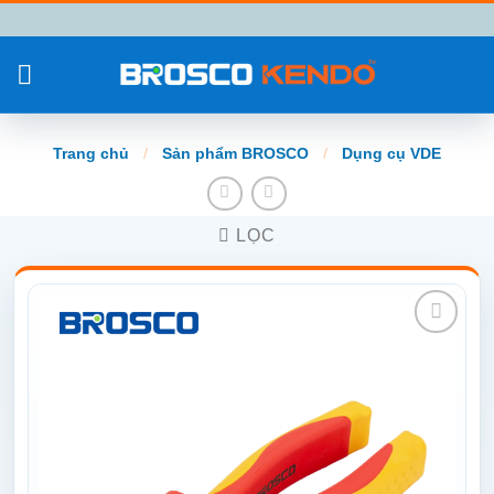
Chuyển
đến
nội
dung
Trang chủ
/
Sản phẩm BROSCO
/
Dụng cụ VDE
LỌC
Add to
wishlist