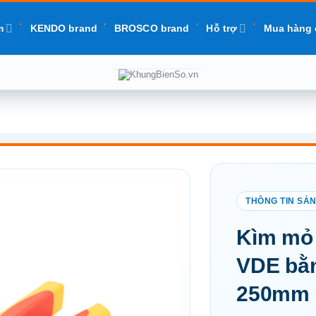
m
KENDO brand
BROSCO brand
Hỗ trợ
Mua hàng 
Add to
Kìm mỏ 
wishlist
VDE bằn
250mm 