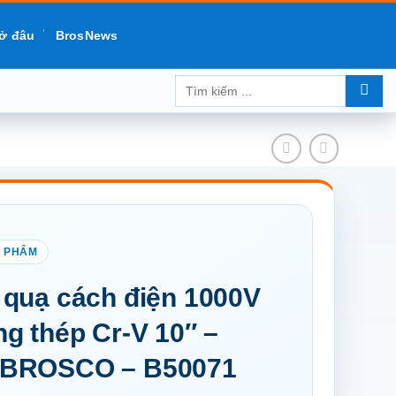
ở đâu
BrosNews
Tìm
kiếm:
quạ cách điện 1000V
g thép Cr-V 10″ –
BROSCO – B50071