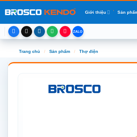
Chuyển
đến
Giới thiệu
Sản phẩ
nội
dung
Trang chủ
/
Sản phẩm
/
Thợ điện