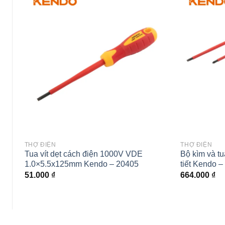
Add to
wishlist
THỢ ĐIỆN
THỢ ĐIỆN
Tua vít dẹt cách điện 1000V VDE
Bộ kìm và tu
1.0×5.5x125mm Kendo – 20405
tiết Kendo 
51.000
₫
664.000
₫