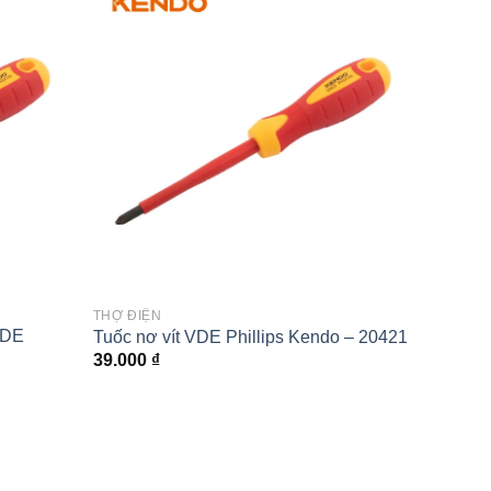
Add to
Add to
wishlist
wishlist
THỢ ĐIỆN
THỢ ĐI
VDE
Tuốc nơ vít VDE Phillips Kendo – 20421
Dao đi
39.000
₫
38.00