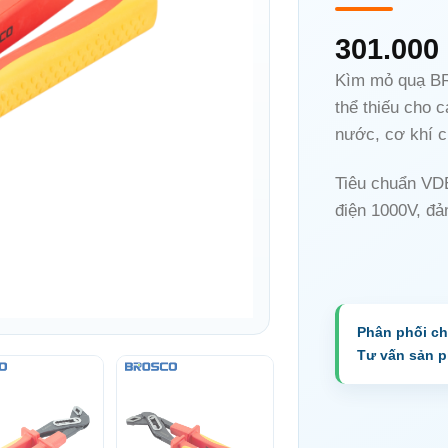
301.000
Kìm mỏ quạ B
thể thiếu cho 
nước, cơ khí 
Tiêu chuẩn VD
điện 1000V, đả