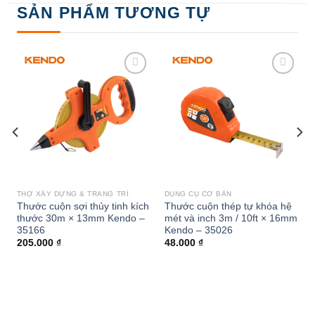
SẢN PHẨM TƯƠNG TỰ
Add to
Add to
wishlist
wishlist
THỢ XÂY DỰNG & TRANG TRÍ
DỤNG CỤ CƠ BẢN
Thước cuộn sợi thủy tinh kích
Thước cuộn thép tự khóa hệ
1
thước 30m × 13mm Kendo –
mét và inch 3m / 10ft × 16mm
35166
Kendo – 35026
205.000
₫
48.000
₫