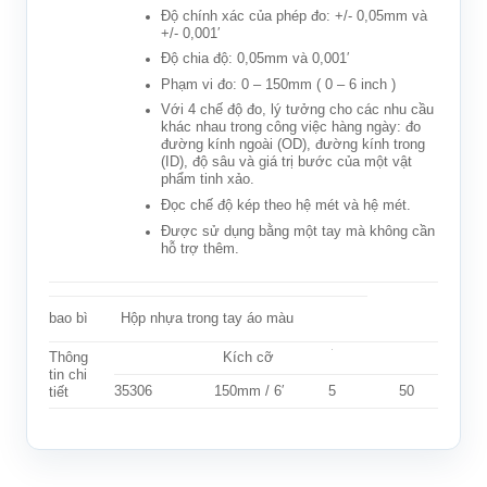
Độ chính xác của phép đo: +/- 0,05mm và
+/- 0,001′
Độ chia độ: 0,05mm và 0,001′
Phạm vi đo: 0 – 150mm ( 0 – 6 inch )
Với 4 chế độ đo, lý tưởng cho các nhu cầu
khác nhau trong công việc hàng ngày: đo
đường kính ngoài (OD), đường kính trong
(ID), độ sâu và giá trị bước của một vật
phẩm tinh xảo.
Đọc chế độ kép theo hệ mét và hệ mét.
Được sử dụng bằng một tay mà không cần
hỗ trợ thêm.
Hộp nhựa trong tay áo màu
bao bì
Thông
Kích cỡ
tin chi
35306
150mm / 6′
5
50
tiết