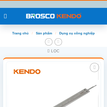
Chuyển
đến
nội
dung
Trang chủ
/
Sản phẩm
/
Dụng cụ công nghiệp
LỌC
Add to
wishlist